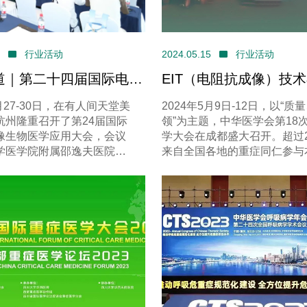
04
行业活动
2024.05.15
行业活动
道｜第二十四届国际电阻
EIT（电阻抗成像）技
生物医学应用会议
呼吸管理中的应用@CS
6月27-30日，在有人间天堂美
2024年5月9日-12日，以“质
杭州隆重召开了第24届国际
领”为主题，中华医学会第18
像生物医学应用大会，会议
学大会在成都盛大召开。超过2
学医学院附属邵逸夫医院主
来自全国各地的重症同仁参与
国生物医学工程学会指导下
议。会议紧紧围绕年会主题，
。
近1000个专题报告，介绍重
最新进展，讨论学科前沿问题
分享研究成果，助推中国重症
高质量发展。