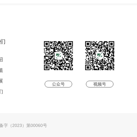
们
绍
值
展
公众号
视频号
们
字（2023）第00060号