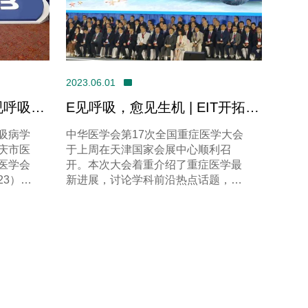
2023.06.01
视呼吸年
E见呼吸，愈见生机 | EIT开拓重
症学科发展新视野
吸病学
中华医学会第17次全国重症医学大会
庆市医
于上周在天津国家会展中心顺利召
医学会
开。本次大会着重介绍了重症医学最
23）于
新进展，讨论学科前沿热点话题，重
庆悦来国际
点交流了近年来重症医学领域在临床
和科研方面的信息，特别提到在新冠
疫情中总结所取得的成果等。