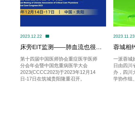
2023.12.22
2023.11.
床旁EIT监测——肺血流也很重
蓉城相约
要@CCCC2023
梅奥国际
第十四届中国医师协会重症医学医师
一派蓉城好
部重症
分会年会暨中国危重病医学大会
日由四川
2023(CCCC2023)于2023年12月14
办，四川
日-17日在筑城贵阳隆重召开。
学协作组
会重症医
天府医院
学大会20
2023”