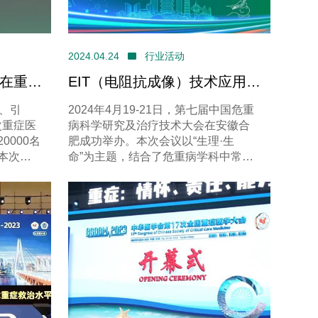
2024.04.24
行业活动
术在重症
EIT（电阻抗成像）技术应用与
CCM
创新发展@CCCRF&CSICT
量、引
2024年4月19-21日，第七届中国危重
次重症医
病科学研究及治疗技术大会在安徽合
0000名
肥成功举办。本次会议以“生理·生
本次会
命”为主题，结合了危重病学科中常见
举办了
各类疾病的病理生理机制及相关诊疗
症医学的
技术的发展，进行了多维度、深层次
，交流
的探讨与交流。
医学的