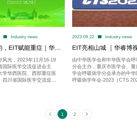
23
Industry news
2023.09.22
Industry news
，EIT赋能重症｜华西-
EIT亮相山城 ｜华睿博
重症医学大会2023暨西
会精彩瞬间
风光，2023年11月16-19
由中华医学会和中华医学会呼
医学论坛精彩回顾
省国际医学交流促进会主
分会主办，重庆市医学会、重
大学华西医院、西部重症医
学会呼吸病学分会承办的中华
、四川省国际医学交流促进
呼吸病学年会-2023（CTS 20
学分会承办，四川大学华西
2023年9月13日-17日在重
协办的“华西-梅奥国际重症医
会议中心盛大召开。
23暨西部重症医学论坛
，在成都正式拉开帷幕。
1
2